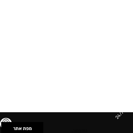
24/7
מפת אתר
תנאי שימוש & מדיניות פרטיות
הצהרת נגישות
Powered by Musican
© 2026 by S.B.E Music