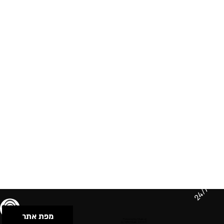
24/7
מפת אתר
תנאי שימוש & מדיניות פרטיות
הצהרת נגישות
Powered by Musican
© 2026 by S.B.E Music