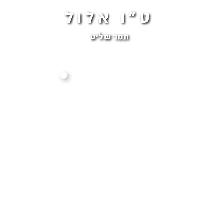
ט"ו אלול
תמר שליט