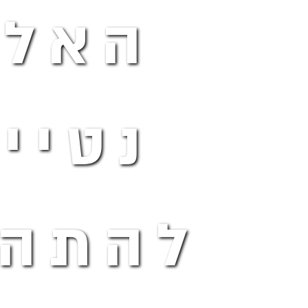
האלה
נטיי
להתהפ