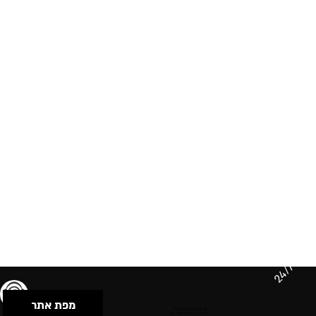
24/7
מפת אתר
תנאי שימוש & מדיניות פרטיות
הצהרת נגישות
Powered by Musican
© 2026 by S.B.E Music