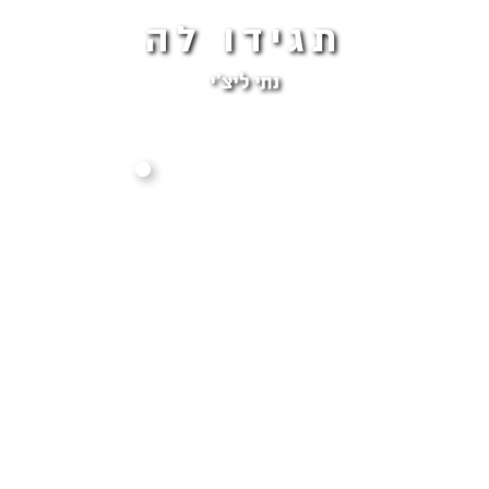
תגידו לה
נתי ליצ'י