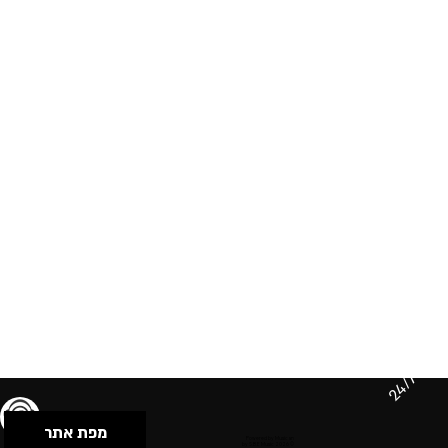
24/7
מפת אתר
תנאי שימוש & מדיניות פרטיות
הצהרת נגישות
Powered by Musican
© 2026 by S.B.E Music