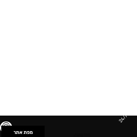
24/7
מפת אתר
תנאי שימוש & מדיניות פרטיות
הצהרת נגישות
Powered by Musican
© 2026 by S.B.E Music