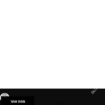
24/7
מפת אתר
תנאי שימוש & מדיניות פרטיות
הצהרת נגישות
Powered by Musican
© 2026 by S.B.E Music