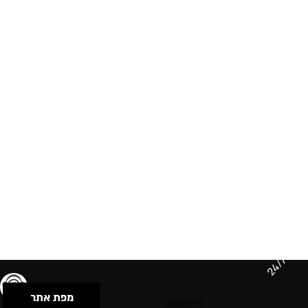
24/7
מפת אתר
תנאי שימוש & מדיניות פרטיות
הצהרת נגישות
Powered by Musican
© 2026 by S.B.E Music