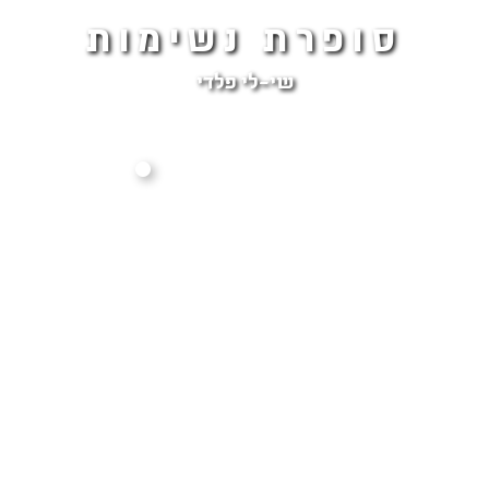
סופרת נשימות
שי-לי פלדי