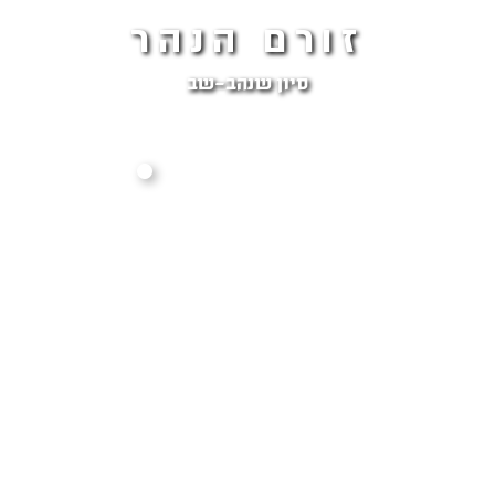
זורם הנהר
סיון שנהב-שב