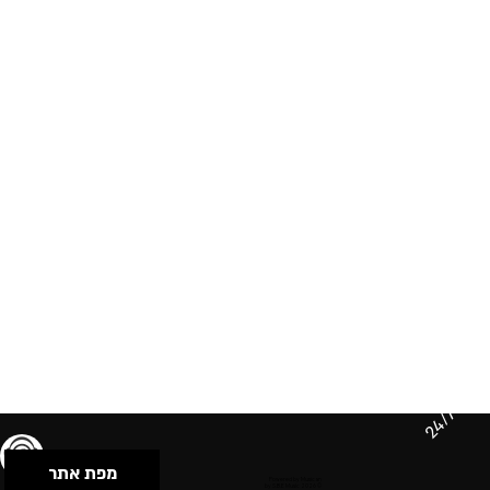
24/7
מפת אתר
תנאי שימוש & מדיניות פרטיות
הצהרת נגישות
Powered by Musican
© 2026 by S.B.E Music