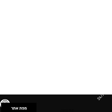
24/7
מפת אתר
תנאי שימוש & מדיניות פרטיות
הצהרת נגישות
Powered by Musican
© 2026 by S.B.E Music