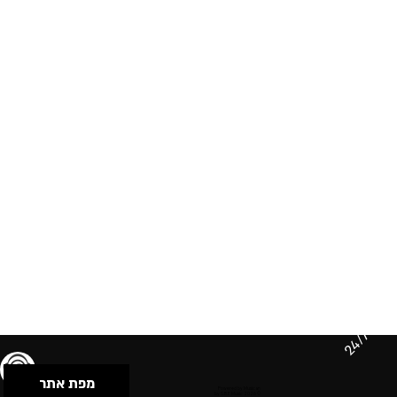
24/7
מפת אתר
תנאי שימוש & מדיניות פרטיות
הצהרת נגישות
Powered by Musican
© 2026 by S.B.E Music