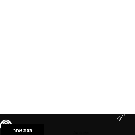
24/7
מפת אתר
תנאי שימוש & מדיניות פרטיות
הצהרת נגישות
Powered by Musican
© 2026 by S.B.E Music