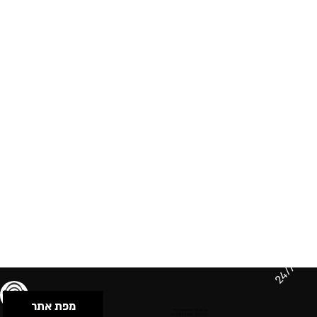
24/7
מפת אתר
תנאי שימוש & מדיניות פרטיות
הצהרת נגישות
Powered by Musican
© 2026 by S.B.E Music