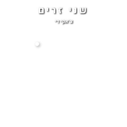
שני זרים
צ׳אקי די