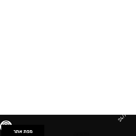
24/7
מפת אתר
תנאי שימוש & מדיניות פרטיות
הצהרת נגישות
Powered by Musican
© 2026 by S.B.E Music