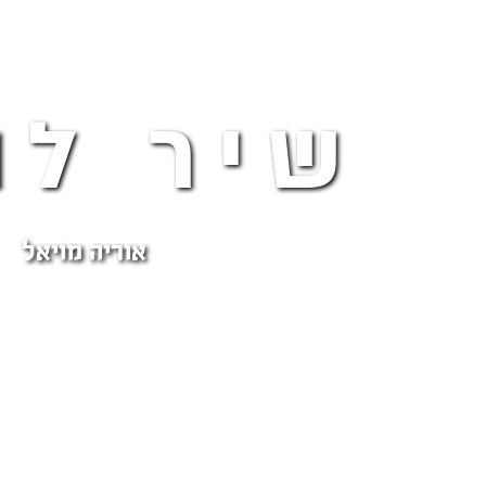
שיר לה
אוריה מויאל