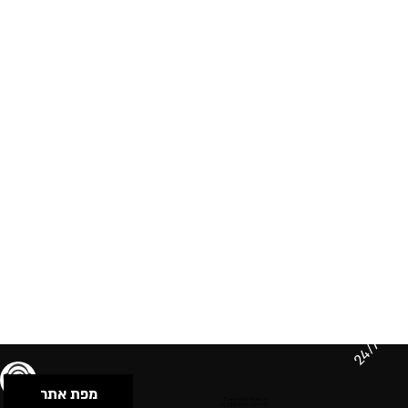
24/7
מפת אתר
תנאי שימוש & מדיניות פרטיות
הצהרת נגישות
Powered by Musican
© 2026 by S.B.E Music