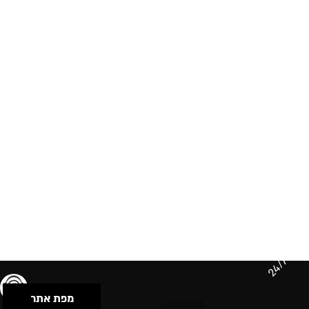
24/7
מפת אתר
תנאי שימוש & מדיניות פרטיות
הצהרת נגישות
Powered by Musican
© 2026 by S.B.E Music