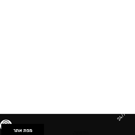
24/7
מפת אתר
תנאי שימוש & מדיניות פרטיות
הצהרת נגישות
Powered by Musican
© 2026 by S.B.E Music