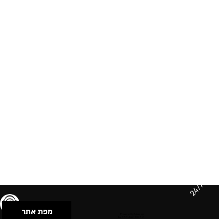
24/7
מפת אתר
תנאי שימוש & מדיניות פרטיות
הצהרת נגישות
Powered by Musican
© 2026 by S.B.E Music