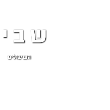
שביר
השיבולים