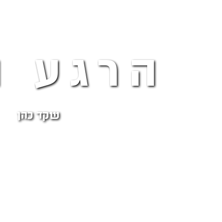
הרגע ה
שקד כהן