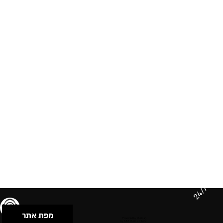
24/7
מפת אתר
תנאי שימוש & מדיניות פרטיות
הצהרת נגישות
Powered by Musican
© 2026 by S.B.E Music