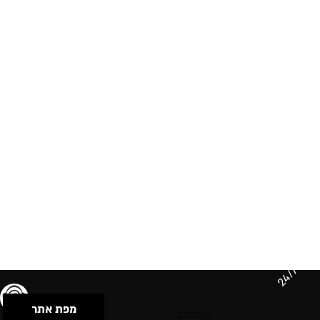
24/7
מפת אתר
תנאי שימוש & מדיניות פרטיות
הצהרת נגישות
Powered by Musican
© 2026 by S.B.E Music