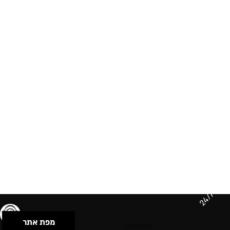
24/7
מפת אתר
תנאי שימוש & מדיניות פרטיות
הצהרת נגישות
Powered by Musican
© 2026 by S.B.E Music