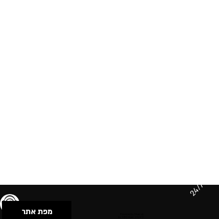
24/7
מפת אתר
תנאי שימוש & מדיניות פרטיות
הצהרת נגישות
Powered by Musican
© 2026 by S.B.E Music