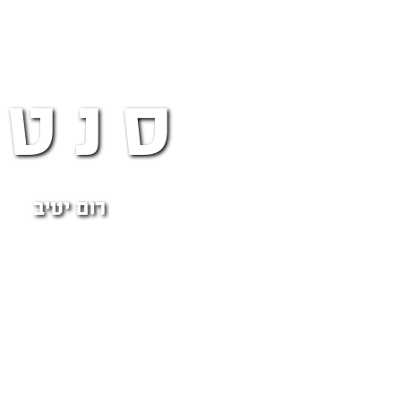
סנטר
רום יטיב