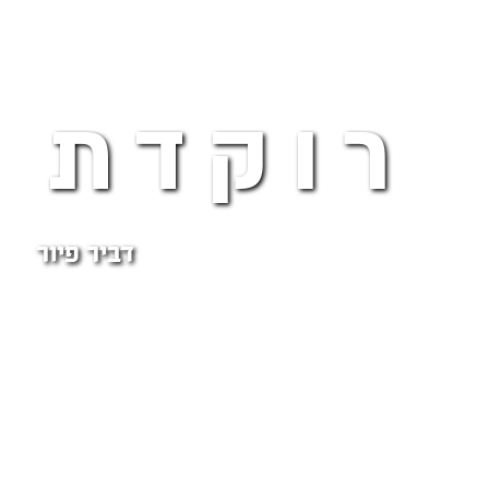
רוקדת ל
דביר פיור