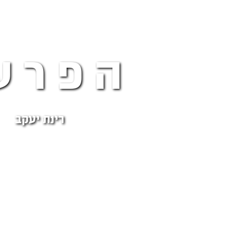
הפרע
רינת יעקב