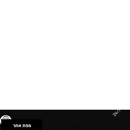
24/7
מפת אתר
תנאי שימוש & מדיניות פרטיות
הצהרת נגישות
Powered by Musican
© 2026 by S.B.E Music