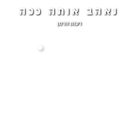
נאהב אותה ככה
רעות זורמן