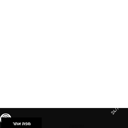
24/7
מפת אתר
תנאי שימוש & מדיניות פרטיות
הצהרת נגישות
Powered by Musican
© 2026 by S.B.E Music