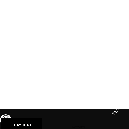
24/7
מפת אתר
תנאי שימוש & מדיניות פרטיות
הצהרת נגישות
Powered by Musican
© 2026 by S.B.E Music