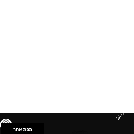
24/7
מפת אתר
תנאי שימוש & מדיניות פרטיות
הצהרת נגישות
Powered by Musican
© 2026 by S.B.E Music