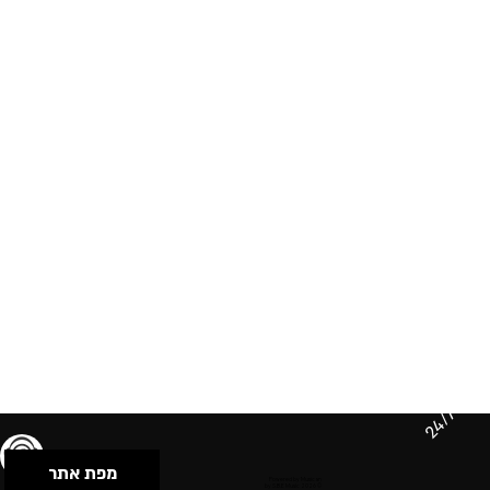
24/7
מפת אתר
תנאי שימוש & מדיניות פרטיות
הצהרת נגישות
Powered by Musican
© 2026 by S.B.E Music