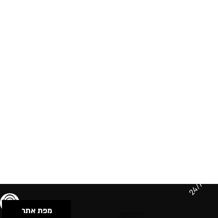
24/7
מפת אתר
תנאי שימוש & מדיניות פרטיות
הצהרת נגישות
Powered by Musican
© 2026 by S.B.E Music