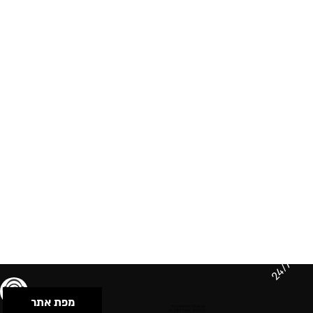
24/7
מפת אתר
תנאי שימוש & מדיניות פרטיות
הצהרת נגישות
Powered by Musican
© 2026 by S.B.E Music