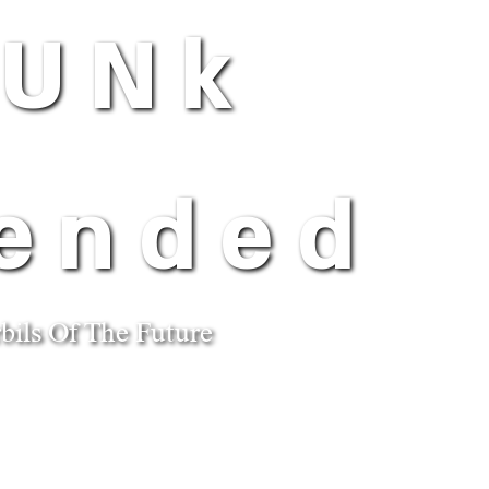
PUNk
tended
bils Of The Future