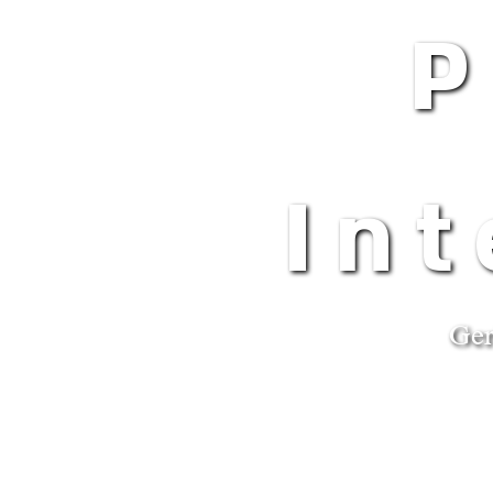
In
Ger