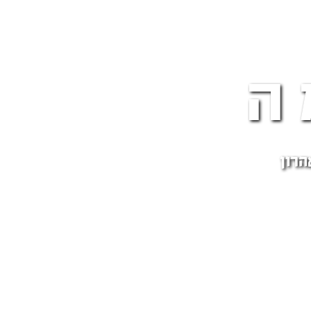
ה
הרון