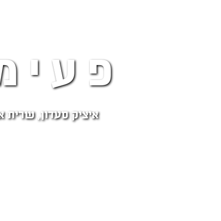
פעימ
איציק סעדון, שרית א