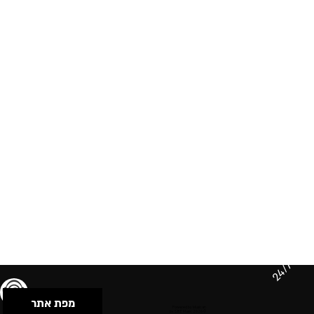
24/7
מפת אתר
תנאי שימוש & מדיניות פרטיות
הצהרת נגישות
Powered by Musican
© 2026 by S.B.E Music