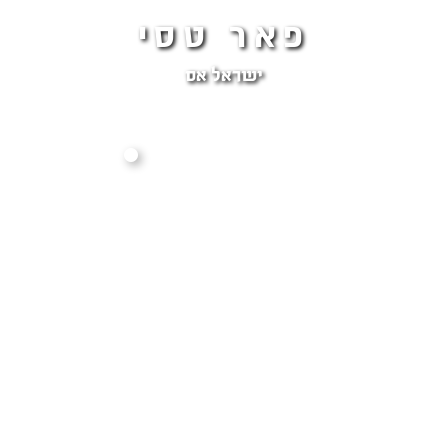
פאר טסי
ישראל אס