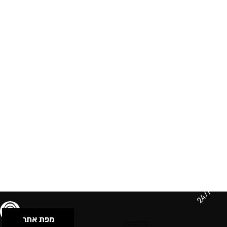
24/7
מפת אתר
תנאי שימוש & מדיניות פרטיות
הצהרת נגישות
Powered by Musican
© 2026 by S.B.E Music