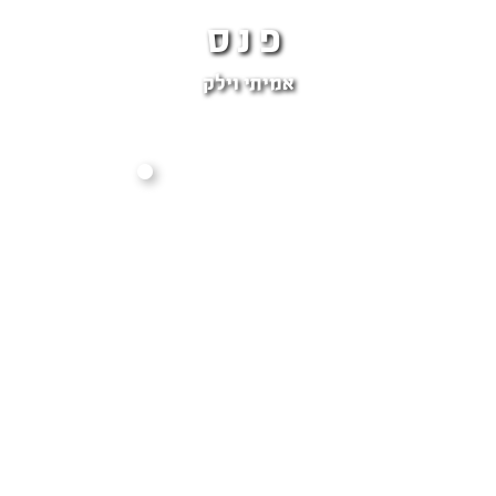
פנס
אמיתי וילק