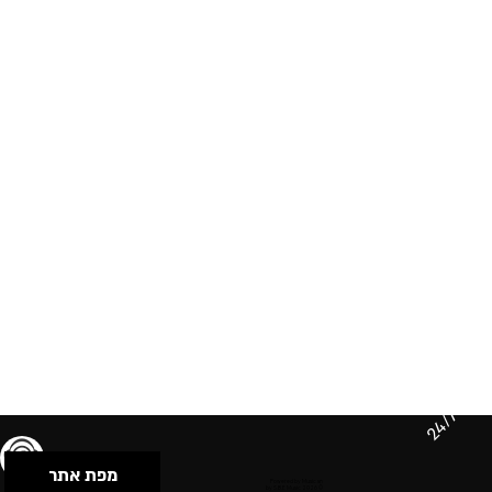
24/7
מפת אתר
תנאי שימוש & מדיניות פרטיות
הצהרת נגישות
Powered by Musican
© 2026 by S.B.E Music