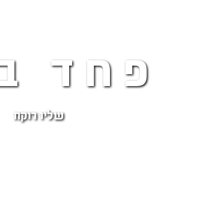
פחד ב
שליו רוקח