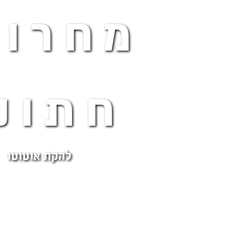
מחרוז
חתונ
להקת אוטוטו