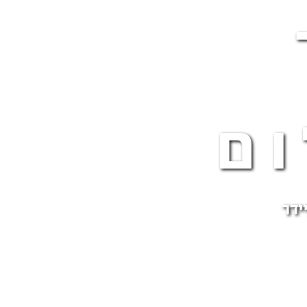
ם
ידר