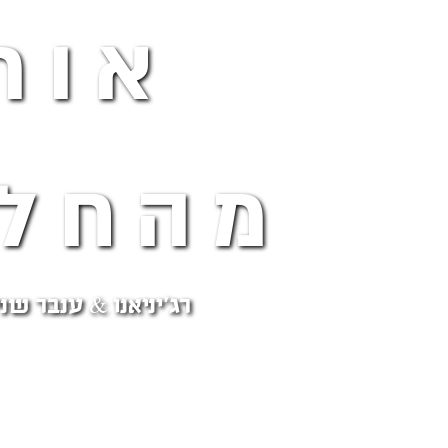
אור
מהחלו
רג'יניאנו & ענבר שני