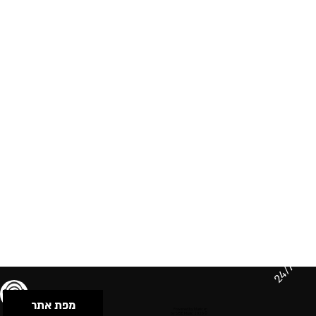
24/7
מפת אתר
תנאי שימוש & מדיניות פרטיות
הצהרת נגישות
Powered by Musican
© 2026 by S.B.E Music