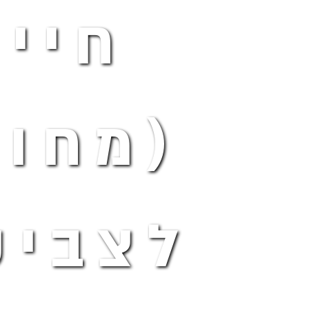
חייו
(מחוו
לצביק