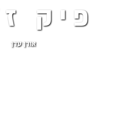
פיק ז"
אורן עדן