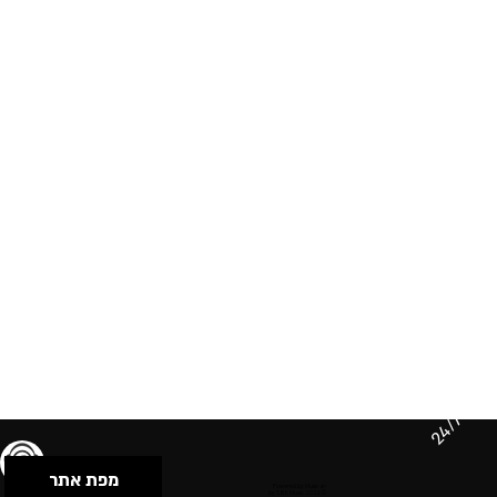
24/7
מפת אתר
תנאי שימוש & מדיניות פרטיות
הצהרת נגישות
Powered by Musican
© 2026 by S.B.E Music