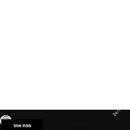
24/7
מפת אתר
תנאי שימוש & מדיניות פרטיות
הצהרת נגישות
Powered by Musican
© 2026 by S.B.E Music