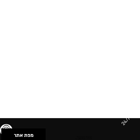
24/7
מפת אתר
תנאי שימוש & מדיניות פרטיות
הצהרת נגישות
Powered by Musican
© 2026 by S.B.E Music