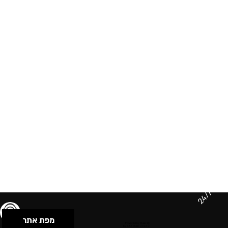
24/7
מפת אתר
תנאי שימוש & מדיניות פרטיות
הצהרת נגישות
Powered by Musican
© 2026 by S.B.E Music