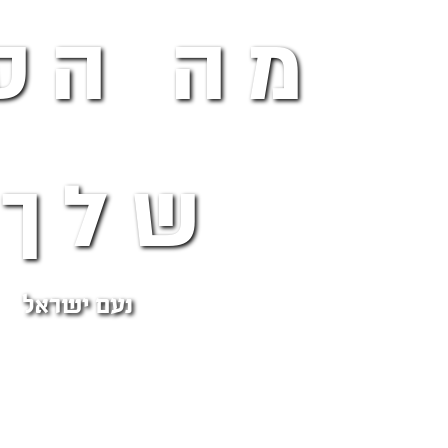
מה הס
שלך?
נעם ישראל